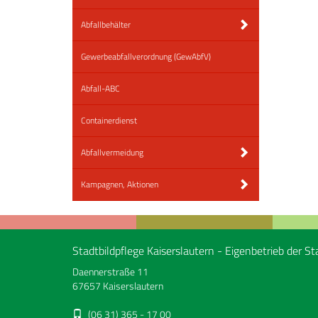
Abfallbehälter
Gewerbeabfallverordnung (GewAbfV)
Abfall-ABC
Containerdienst
Abfallvermeidung
Kampagnen, Aktionen
Stadtbildpflege Kaiserslautern - Eigenbetrieb der St
Daennerstraße 11
67657 Kaiserslautern
(06 31) 365 - 17 00