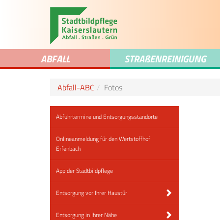
ABFALL
STRA
ß
ENREINIGUNG
Abfall-ABC
Fotos
Abfuhrtermine und Entsorgungsstandorte
Onlineanmeldung für den Wertstoffhof
Erfenbach
App der Stadtbildpflege
Entsorgung vor Ihrer Haustür
Entsorgung in Ihrer Nähe