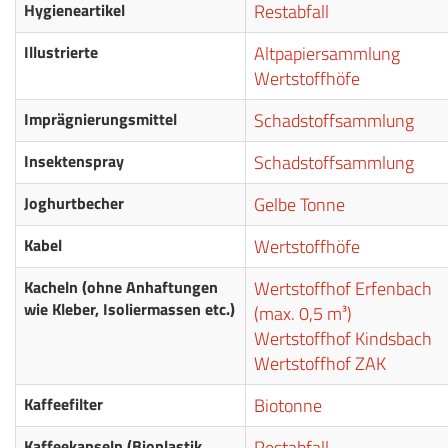
Hygieneartikel
Restabfall
Illustrierte
Altpapiersammlung
Wertstoffhöfe
Imprägnierungsmittel
Schadstoffsammlung
Insektenspray
Schadstoffsammlung
Joghurtbecher
Gelbe Tonne
Kabel
Wertstoffhöfe
Kacheln (ohne Anhaftungen
Wertstoffhof Erfenbach
wie Kleber, Isoliermassen etc.)
(max. 0,5 m³)
Wertstoffhof Kindsbach
Wertstoffhof ZAK
Kaffeefilter
Biotonne
Kaffeekapseln (Bioplastik
Restabfall