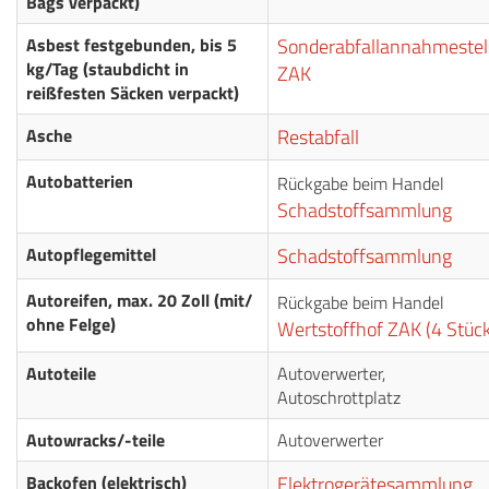
Bags verpackt)
Asbest festgebunden, bis 5
Sonderabfallannahmestel
kg/Tag (staubdicht in
ZAK
reißfesten Säcken verpackt)
Asche
Restabfall
Autobatterien
Rückgabe beim Handel
Schadstoffsammlung
Autopflegemittel
Schadstoffsammlung
Autoreifen, max. 20 Zoll (mit/
Rückgabe beim Handel
ohne Felge)
Wertstoffhof ZAK (4 Stück
Autoteile
Autoverwerter,
Autoschrottplatz
Autowracks/-teile
Autoverwerter
Backofen (elektrisch)
Elektrogerätesammlung