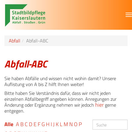
T
n
Abfall
Abfall-ABC
Abfall-ABC
Sie haben Abfälle und wissen nicht wohin damit? Unsere
Auflistung von A bis Z hilft Ihnen weiter!
Bitte haben Sie Verständnis dafür, dass wir nicht jeden
einzelnen Abfallbegriff angeben können. Anregungen zur
hier
Änderung oder Ergänzung nehmen wir jedoch
gerne
entgegen.
Alle
A
B
C
D
E
F
G
H
I
J
K
L
M
N
O
P