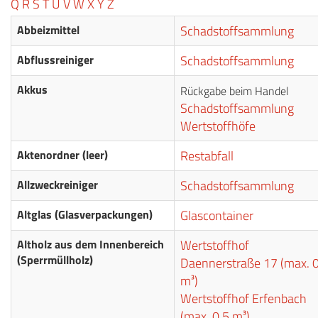
Q
R
S
T
U
V
W
X
Y
Z
Abbeizmittel
Schadstoffsammlung
Abflussreiniger
Schadstoffsammlung
Akkus
Rückgabe beim Handel
Schadstoffsammlung
Wertstoffhöfe
Aktenordner (leer)
Restabfall
Allzweckreiniger
Schadstoffsammlung
Altglas (Glasverpackungen)
Glascontainer
Altholz aus dem Innenbereich
Wertstoffhof
(Sperrmüllholz)
Daennerstraße 17 (max. 0
m³)
Wertstoffhof Erfenbach
(max. 0,5 m³)