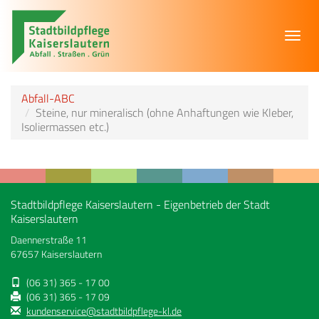
Toggl
navig
Abfall-ABC
Steine, nur mineralisch (ohne Anhaftungen wie Kleber,
Isoliermassen etc.)
Stadtbildpflege Kaiserslautern - Eigenbetrieb der Stadt
Kaiserslautern
Daennerstraße 11
67657 Kaiserslautern
(06 31) 365 - 17 00
(06 31) 365 - 17 09
kundenservice@stadtbildpflege-kl.de