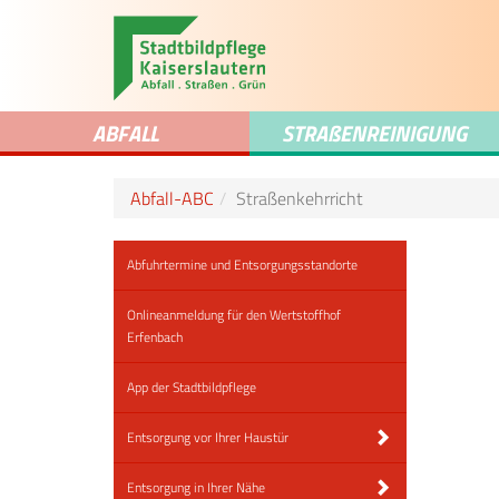
ABFALL
STRA
ß
ENREINIGUNG
Abfall-ABC
Straßenkehrricht
Abfuhrtermine und Entsorgungsstandorte
Onlineanmeldung für den Wertstoffhof
Erfenbach
App der Stadtbildpflege
Entsorgung vor Ihrer Haustür
Entsorgung in Ihrer Nähe