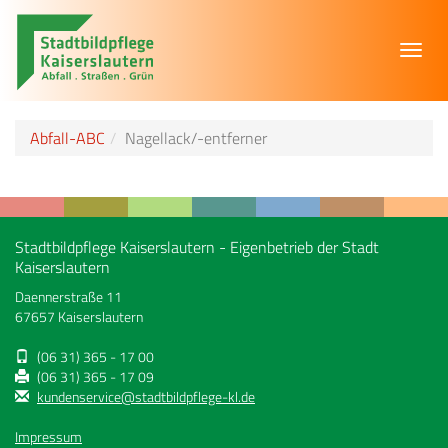
Toggl
navig
Abfall-ABC
Nagellack/-entferner
Stadtbildpflege Kaiserslautern - Eigenbetrieb der Stadt
Kaiserslautern
Daennerstraße 11
67657 Kaiserslautern
(06 31) 365 - 17 00
(06 31) 365 - 17 09
kundenservice@stadtbildpflege-kl.de
Impressum