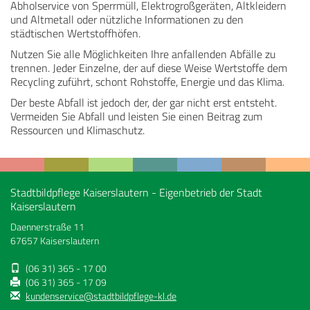
Abholservice von Sperrmüll, Elektrogroßgeräten, Altkleidern
und Altmetall oder nützliche Informationen zu den
städtischen Wertstoffhöfen.
Nutzen Sie alle Möglichkeiten Ihre anfallenden Abfälle zu
trennen. Jeder Einzelne, der auf diese Weise Wertstoffe dem
Recycling zuführt, schont Rohstoffe, Energie und das Klima.
Der beste Abfall ist jedoch der, der gar nicht erst entsteht.
Vermeiden Sie Abfall und leisten Sie einen Beitrag zum
Ressourcen und Klimaschutz.
Stadtbildpflege Kaiserslautern - Eigenbetrieb der Stadt
Kaiserslautern
Daennerstraße 11
67657 Kaiserslautern
(06 31) 365 - 17 00
(06 31) 365 - 17 09
kundenservice@stadtbildpflege-kl.de