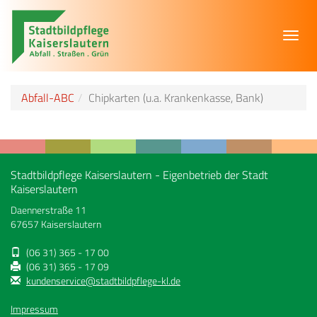
Toggl
navig
Abfall-ABC
Chipkarten (u.a. Krankenkasse, Bank)
Stadtbildpflege Kaiserslautern - Eigenbetrieb der Stadt
Kaiserslautern
Daennerstraße 11
67657 Kaiserslautern
(06 31) 365 - 17 00
(06 31) 365 - 17 09
kundenservice@stadtbildpflege-kl.de
Impressum