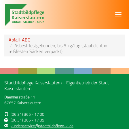
Toggl
navig
Abfall-ABC
Asbest festgebunden, bis 5 kg/Tag (staubdicht in
reißfesten Säcken verpackt)
Stadtbildpflege Kaiserslautern - Eigenbetrieb der Stadt
Kaiserslautern
Daennerstraße 11
67657 Kaiserslautern
(06 31) 365 - 17 00
(06 31) 365 - 17 09
kundenservice@stadtbildpflege-kl.de