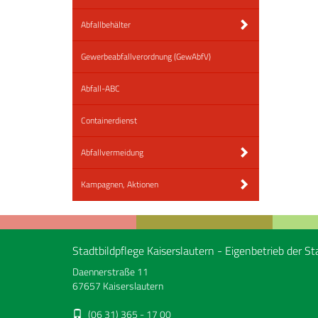
Abfallbehälter
Gewerbeabfallverordnung (GewAbfV)
Abfall-ABC
Containerdienst
Abfallvermeidung
Kampagnen, Aktionen
Stadtbildpflege Kaiserslautern - Eigenbetrieb der St
Daennerstraße 11
67657 Kaiserslautern
(06 31) 365 - 17 00