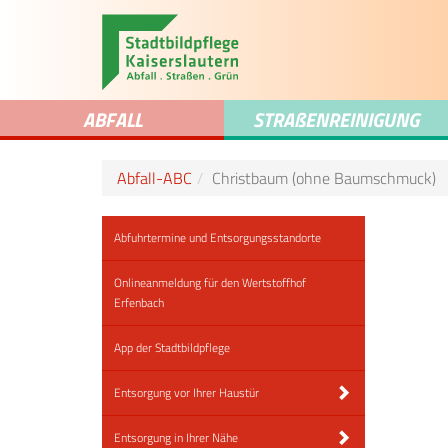
ABFALL
STRA
ß
ENREINIGUNG
Abfall-ABC
Christbaum (ohne Baumschmuck)
Abfuhrtermine und Entsorgungsstandorte
Onlineanmeldung für den Wertstoffhof
Erfenbach
App der Stadtbildpflege
Entsorgung vor Ihrer Haustür
Entsorgung in Ihrer Nähe