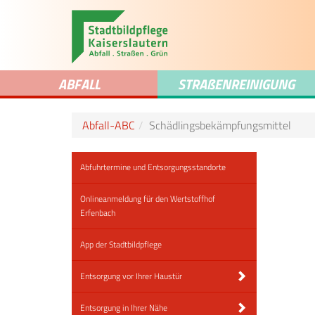
ABFALL
STRA
ß
ENREINIGUNG
Abfall-ABC
Schädlingsbekämpfungsmittel
Abfuhrtermine und Entsorgungsstandorte
Onlineanmeldung für den Wertstoffhof
Erfenbach
App der Stadtbildpflege
Entsorgung vor Ihrer Haustür
Entsorgung in Ihrer Nähe