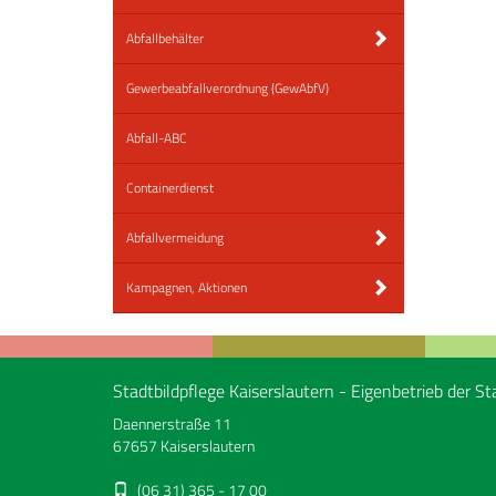
Abfallbehälter
Gewerbeabfallverordnung (GewAbfV)
Abfall-ABC
Containerdienst
Abfallvermeidung
Kampagnen, Aktionen
Stadtbildpflege Kaiserslautern - Eigenbetrieb der St
Daennerstraße 11
67657 Kaiserslautern
(06 31) 365 - 17 00