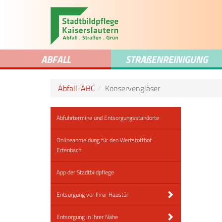
ABFALL
STRA
ß
ENREINIGUNG
Abfall-ABC
Konservengläser
Abfuhrtermine und Entsorgungsstandorte
Onlineanmeldung für den Wertstoffhof
Erfenbach
App der Stadtbildpflege
Entsorgung vor Ihrer Haustür
Entsorgung in Ihrer Nähe