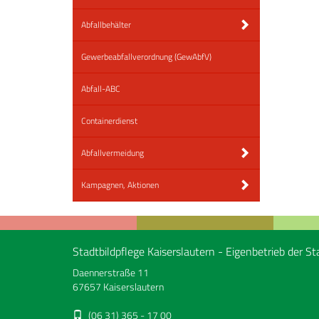
Abfallbehälter
Gewerbeabfallverordnung (GewAbfV)
Abfall-ABC
Containerdienst
Abfallvermeidung
Kampagnen, Aktionen
Stadtbildpflege Kaiserslautern - Eigenbetrieb der St
Daennerstraße 11
67657 Kaiserslautern
(06 31) 365 - 17 00