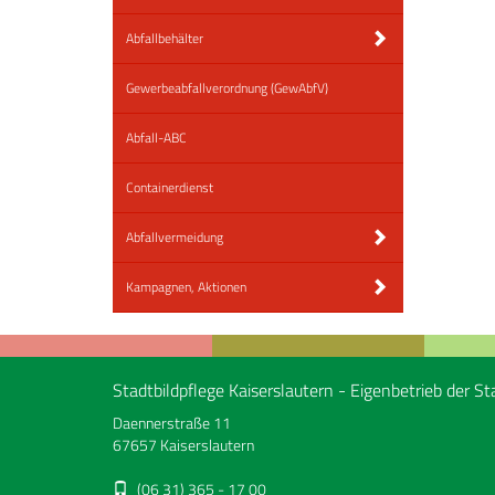
Abfallbehälter
Gewerbeabfallverordnung (GewAbfV)
Abfall-ABC
Containerdienst
Abfallvermeidung
Kampagnen, Aktionen
Stadtbildpflege Kaiserslautern - Eigenbetrieb der St
Daennerstraße 11
67657 Kaiserslautern
(06 31) 365 - 17 00