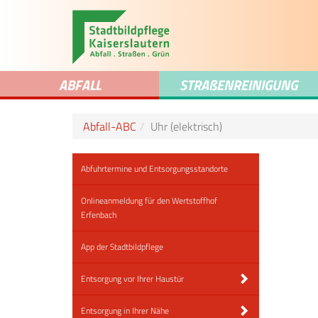
ABFALL
STRA
ß
ENREINIGUNG
Abfall-ABC
Uhr (elektrisch)
Abfuhrtermine und Entsorgungsstandorte
Onlineanmeldung für den Wertstoffhof
Erfenbach
App der Stadtbildpflege
Entsorgung vor Ihrer Haustür
Entsorgung in Ihrer Nähe