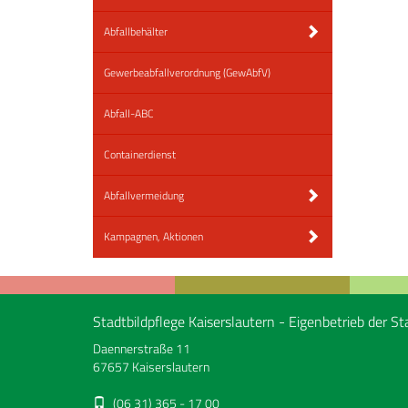
Abfallbehälter
Gewerbeabfallverordnung (GewAbfV)
Abfall-ABC
Containerdienst
Abfallvermeidung
Kampagnen, Aktionen
Stadtbildpflege Kaiserslautern - Eigenbetrieb der St
Daennerstraße 11
67657 Kaiserslautern
(06 31) 365 - 17 00