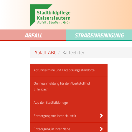
ABFALL
STRA
ß
ENREINIGUNG
Abfall-ABC
Kaffeefilter
Abfuhrtermine und Entsorgungsstandorte
Onlineanmeldung für den Wertstoffhof
Erfenbach
App der Stadtbildpflege
Entsorgung vor Ihrer Haustür
Entsorgung in Ihrer Nähe