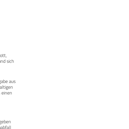
ott,
und sich
gabe aus
altigen
m einen
 geben
abfall