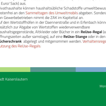
 Euro/ Sack) aus.
rivathaushalte können haushaltsübliche Schadstoffe umweltbewus
ostenfrei an den
Sammeltagen des Umweltmobils
abgeben. Sondera
on Gewerbebetrieben nimmt die ZAK im Kapiteltal an.
uf den Wertstoffhöfen in der Daennerstraße und in Erfenbach kön
usätzlich zur Abgabe von Wertstoffen wiederverwendbare
aushaltsgegenstände, Altkleider oder Bücher in ein
ReUse-Regal
(
ffnungszeiten außer samstags), auf eine
ReUse-Stange
oder in de
ücherschrank
abgelegt und mitgenommen werden.
Verhaltensrege
utzung des ReUse-Regals.
adt Kaiserslautern
Mont