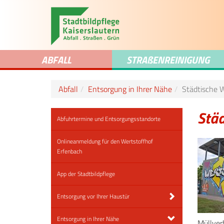
ABFALL
STRA
ß
ENREINIGUNG
Abfall
Entsorgung in Ihrer Nähe
Städtische 
Städ
Abfuhrtermine und Entsorgungsstandorte
Onlineanmeldung für den Wertstoffhof
Erfenbach
App der Stadtbildpflege
Entsorgung vor Ihrer Haustür
Entsorgung in Ihrer Nähe
Müllver