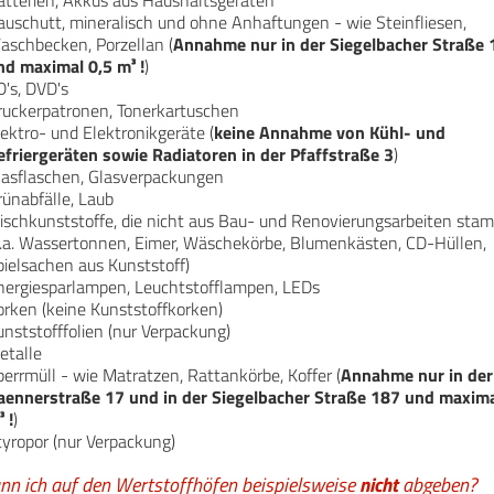
atterien, Akkus aus Haushaltsgeräten
auschutt, mineralisch und ohne Anhaftungen - wie Steinfliesen,
aschbecken, Porzellan (
Annahme
nur in der Siegelbacher Straße
nd
maximal
0,5 m³
!
)
D's, DVD's
ruckerpatronen, Tonerkartuschen
ektro- und Elektronikgeräte (
keine
Annahme von Kühl- und
efriergeräten sowie Radiatoren in der Pfaffstraße 3
)
lasflaschen, Glasverpackungen
rünabfälle, Laub
ischkunststoffe, die nicht aus Bau- und Renovierungsarbeiten st
u.a. Wassertonnen, Eimer, Wäschekörbe, Blumenkästen, CD-Hüllen,
pielsachen aus Kunststoff)
nergiesparlampen, Leuchtstofflampen, LEDs
orken (keine Kunststoffkorken)
nststofffolien (nur Verpackung)
etalle
errmüll - wie Matratzen, Rattankörbe, Koffer (
Annahme nur in der
aennerstraße 17 und in der Siegelbacher Straße 187 und
maxim
³
!
)
tyropor (nur Verpackung)
n ich auf den Wertstoffhöfen beispielsweise
nicht
abgeben?