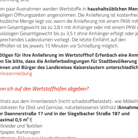
 ein paar Ausnahmen werden Wertstoffe in
haushaltsüblichen Me
eiligen Öffnungszeiten angenommen. Die Anlieferung ist kostenfrei.
tsübliche Menge liegt vor, wenn die Anlieferung mit einem PKW mi
gem Gesamtgewicht bis zu 2,8 t mit Anhänger oder mit einem PKW 
ulässigen Gesamtgewicht bis zu 3,5 t ohne Anhänger erfolgt oder j
sprechendes Ladevolumen vorliegt. Die letzte Einfahrt auf den
ffhöfen ist bis jeweils 15 Minuten vor Schließung möglich.
ötigen für Ihre Anlieferung im Wertstoffhof Erfenbach eine An
n Sie bitte, dass die Anlieferbedingungen für Stadtbevölkerung
nnen und Bürger des Landkreises Kaiserslautern unterschiedlic
nlineanmeldung
nn ich auf den Wertstoffhöfen abgeben?
ltholz aus dem Innenbereich (nicht schadstoffbelastet)- wie Möbelh
olzkisten für Obst und Gemüse, naturbelassenes Vollholz (
Annahme 
er Daennerstraße 17 und in der Siegelbacher Straße 187
und
aximal
0,5 m³
!
)
tkleider und Textilien
ltpapier, Kartonagen