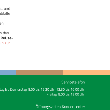
st und
bfälle
nen
an den
n
ReUse-
ln zur
Servicetelefon
ag bis Donnerstag: 8.00 bis 12.30 Uhr, 13.30 bis 16.00 Uhr
Freitag: 8.00 bis 13.00 Uhr
Öffnungszeiten Kundencenter