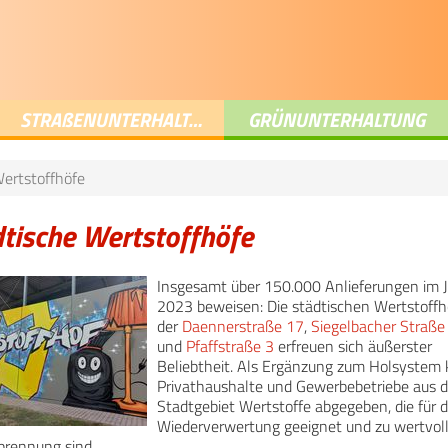
STRA
ß
ENUNTERHALTUNG
GRÜNUNTERHALTUNG
Wertstoffhöfe
tische Wertstoffhöfe
Insgesamt über 150.000 Anlieferungen im 
2023 beweisen: Die städtischen Wertstoffh
der
Daennerstraße 17
,
Siegelbacher Straße
und
Pfaffstraße 3
erfreuen sich äußerster
Beliebtheit. Als Ergänzung zum Holsystem
Privathaushalte und Gewerbebetriebe aus 
Stadtgebiet Wertstoffe abgegeben, die für d
Wiederverwertung geeignet und zu wertvoll 
brennung sind.