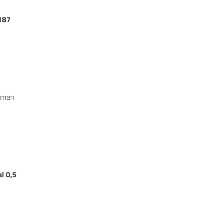
 187
ammen
al
0,5