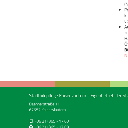
(4
P
k
v
A
z
H
Ö
B
N
Stadtbildpflege Kaiserslautern - Eigenbetrieb der St
Daennerstraße 11
67657 Kaiserslautern
(06 31) 365 - 17 00
(06 31) 365 - 17 09