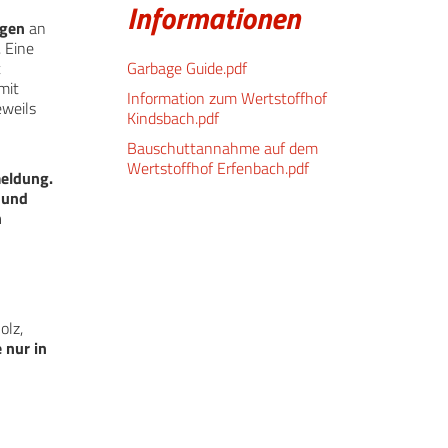
Informationen
ngen
an
 Eine
t
Garbage Guide.pdf
mit
Information zum Wertstoffhof
eweils
Kindsbach.pdf
Bauschuttannahme auf dem
Wertstoffhof Erfenbach.pdf
meldung.
 und
h
olz,
nur in