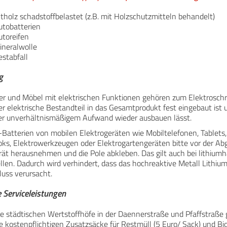
tholz schadstoffbelastet (z.B. mit Holzschutzmitteln behandelt)
utobatterien
utoreifen
ineralwolle
estabfall
g
der und Möbel mit elektrischen Funktionen gehören zum Elektroschr
r elektrische Bestandteil in das Gesamtprodukt fest eingebaut ist 
er unverhältnismäßigem Aufwand wieder ausbauen lässt.
-Batterien von mobilen Elektrogeräten wie Mobiltelefonen, Tablets,
ks, Elektrowerkzeugen oder Elektrogartengeräten bitte vor der Ab
ät herausnehmen und die Pole abkleben. Das gilt auch bei lithiumh
llen. Dadurch wird verhindert, dass das hochreaktive Metall Lithiu
luss verursacht.
 Serviceleistungen
ie städtischen Wertstoffhöfe in der Daennerstraße und Pfaffstraße
e kostenpflichtigen Zusatzsäcke für Restmüll (5 Euro/ Sack) und Bio