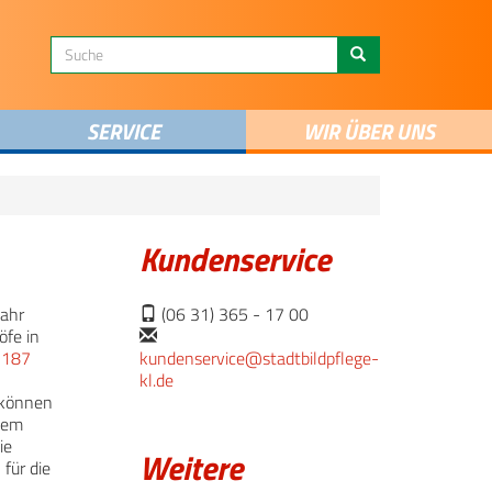
SERVICE
WIR ÜBER UNS
Kundenservice
Jahr
(06 31) 365 - 17 00
öfe in
 187
kundenservice@stadtbildpflege-
kl.de
 können
dem
ie
Weitere
für die