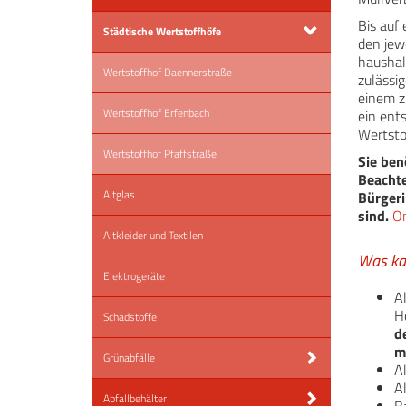
Bis auf
Städtische Wertstoffhöfe
den jew
haushal
Wertstoffhof Daennerstraße
zulässi
einem z
Wertstoffhof Erfenbach
ein ent
Wertsto
Wertstoffhof Pfaffstraße
Sie ben
Beachte
Altglas
Bürgeri
sind.
O
Altkleider und Textilen
Was ka
Elektrogeräte
A
H
Schadstoffe
d
m
Grünabfälle
Al
A
Abfallbehälter