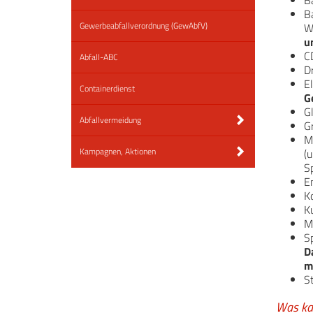
B
B
Gewerbeabfallverordnung (GewAbfV)
W
u
C
Abfall-ABC
D
El
Containerdienst
G
G
Abfallvermeidung
G
M
Kampagnen, Aktionen
(
S
E
K
Ku
M
Sp
D
m
S
Was kan