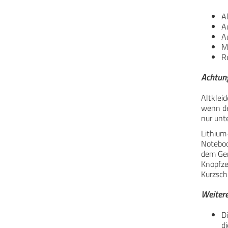
Al
A
A
M
R
Achtun
Altklei
wenn de
nur unt
Lithium
Noteboo
dem Ger
Knopfze
Kurzsch
Weitere
D
di