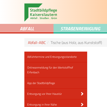
ABFALL
STRA
ß
ENREINIGUNG
Abfall-ABC
Tische (aus Holz, aus Kunststoff)
Abfuhrtermine und Entsorgungsstandorte
Onlineanmeldung für den Wertstoffhof
Erfenbach
App der Stadtbildpflege
Entsorgung vor Ihrer Haustür
Entsorgung in Ihrer Nähe