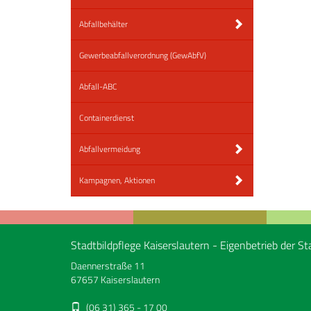
Abfallbehälter
Gewerbeabfallverordnung (GewAbfV)
Abfall-ABC
Containerdienst
Abfallvermeidung
Kampagnen, Aktionen
Stadtbildpflege Kaiserslautern - Eigenbetrieb der St
Daennerstraße 11
67657 Kaiserslautern
(06 31) 365 - 17 00