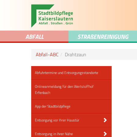
ABFALL
STRA
ß
ENREINIGUNG
Abfall-ABC
Drahtzaun
Abfuhrtermine und Entsorgungsstandorte
Onlineanmeldung für den Wertstoffhof
Erfenbach
App der Stadtbildpflege
Entsorgung vor Ihrer Haustür
Entsorgung in Ihrer Nähe