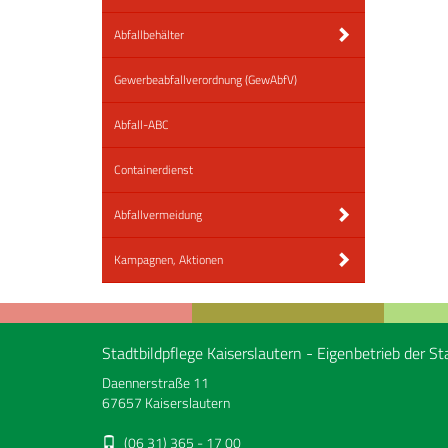
Abfallbehälter
Gewerbeabfallverordnung (GewAbfV)
Abfall-ABC
Containerdienst
Abfallvermeidung
Kampagnen, Aktionen
Stadtbildpflege Kaiserslautern - Eigenbetrieb der St
Daennerstraße 11
67657 Kaiserslautern
(06 31) 365 - 17 00