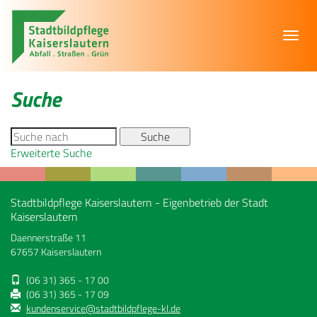
Toggl
navig
Suche
Erweiterte Suche
Stadtbildpflege Kaiserslautern - Eigenbetrieb der Stadt
Kaiserslautern
Daennerstraße 11
67657 Kaiserslautern
(06 31) 365 - 17 00
(06 31) 365 - 17 09
kundenservice@stadtbildpflege-kl.de